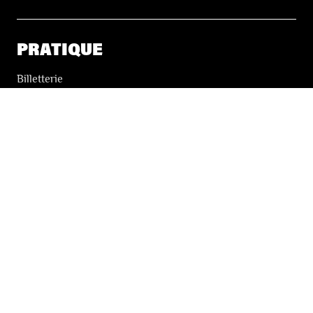
PRATIQUE
Billetterie
Accessibilité
Tickets solidaires
LES FESTIVALS
À propos
Nos partenaires
Presse
Nos archives