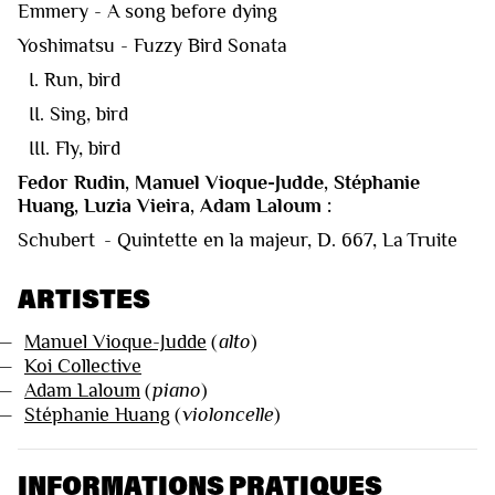
Emmery - A song before dying
Yoshimatsu - Fuzzy Bird Sonata
I. Run, bird
II. Sing, bird
III. Fly, bird
Fedor Rudin, Manuel Vioque-Judde, Stéphanie
Huang, Luzia Vieira, Adam Laloum :
Schubert - Quintette en la majeur, D. 667, La Truite
ARTISTES
—
Manuel Vioque-Judde
(
alto
)
—
Koi Collective
—
Adam Laloum
(
piano
)
—
Stéphanie Huang
(
violoncelle
)
INFORMATIONS PRATIQUES