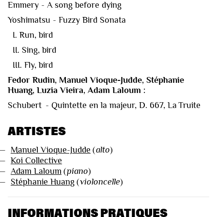
Emmery - A song before dying
Yoshimatsu - Fuzzy Bird Sonata
I. Run, bird
II. Sing, bird
III. Fly, bird
Fedor Rudin, Manuel Vioque-Judde, Stéphanie
Huang, Luzia Vieira, Adam Laloum :
Schubert - Quintette en la majeur, D. 667, La Truite
ARTISTES
—
Manuel Vioque-Judde
(
alto
)
—
Koi Collective
—
Adam Laloum
(
piano
)
—
Stéphanie Huang
(
violoncelle
)
INFORMATIONS PRATIQUES