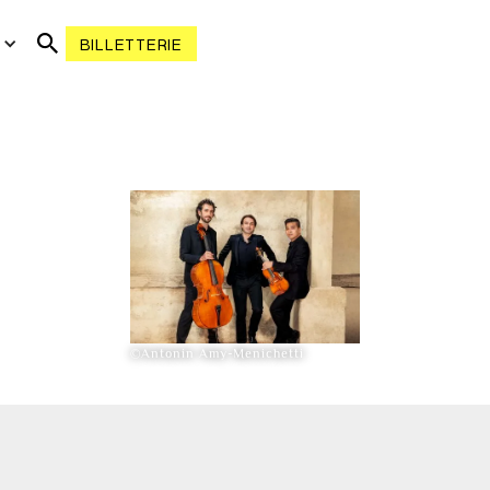
R
BILLETTERIE
©Antonin Amy-Menichetti