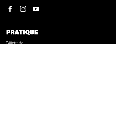
PRATIQUE
Billetterie
Accessibilité
Tickets solidaires
LES FESTIVALS
À propos
Nos partenaires
Presse
Nos archives