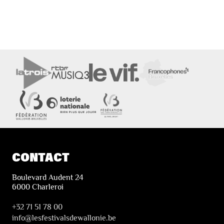
CONTACT
Boulevard Audent 24
6000 Charleroi
+32 71 51 78 00
i
nfo@lesfestivalsdewallonie.be