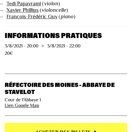
—
Tedi Papavrami
(
violon
)
—
Xavier Phillips
(
violoncelle
)
—
François-Frédéric Guy
(
piano
)
INFORMATIONS PRATIQUES
3/8/2021
-
20:00
>
3/8/2021
-
22:00
20€
RÉFECTOIRE DES MOINES - ABBAYE DE
STAVELOT
Cour de l'Abbaye 1
Lien Google Map