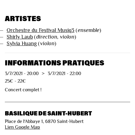
ARTISTES
—
Orchestre du Festival Musiq3
(
ensemble
)
—
Shirly Laub
(
direction, violon
)
—
Sylvia Huang
(
violon
)
INFORMATIONS PRATIQUES
3/7/2021
-
20:00
>
3/7/2021
-
22:00
25€ - 22€
Concert complet !
BASILIQUE DE SAINT-HUBERT
Place de l'Abbaye 1, 6870 Saint-Hubert
Lien Google Map