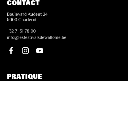
CONTACT
Boulevard Audent 24
6000 Charleroi
+32 71 51 78 00
i
nfo@lesfestivalsdewallonie.be
PRATIQUE
Billetterie
Accessibilité
Tickets solidaires
LES FESTIVALS