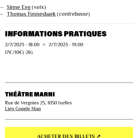
—
Sinne Eeg
(
voix
)
—
Thomas Fonnesbaek
(
contrebasse
)
INFORMATIONS PRATIQUES
2/7/2023
-
18:00
>
2/7/2023
-
19:00
17€/10€(-26)
THÉÂTRE MARNI
Rue de Vergnies 25, 1050 Ixelles
Lien Google Map
ACHETER DES BILLETS ↗︎