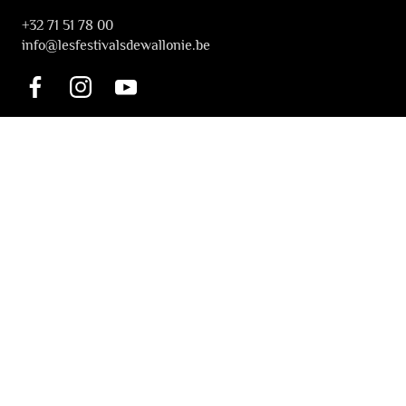
+32 71 51 78 00
i
nfo@lesfestivalsdewallonie.be
PRATIQUE
Billetterie
Accessibilité
Tickets solidaires
LES FESTIVALS
À propos
Nos partenaires
Presse