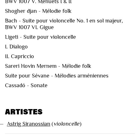
BWV 1007 V. Menuets I & II
Shogher djan - Mélodie folk
Bach - Suite pour violoncelle No. 1 en sol majeur,
BWV 1007 VI. Gigue
Ligeti - Suite pour violoncelle
I. Dialogo
II. Capriccio
Sareri Hovin Mernem - Mélodie folk
Suite pour Sévane - Mélodies arméniennes
Cassadó - Sonate
ARTISTES
—
Astrig Siranossian
(
violoncelle
)