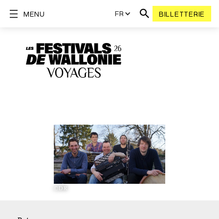
FR
MENU
BILLETTERIE
©DR