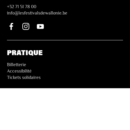
+32 71 51 78 00
i
nfo@lesfestivalsdewallonie.be
PRATIQUE
Billetterie
Accessibilité
Tickets solidaires
LES FESTIVALS
À propos
Nos partenaires
Presse