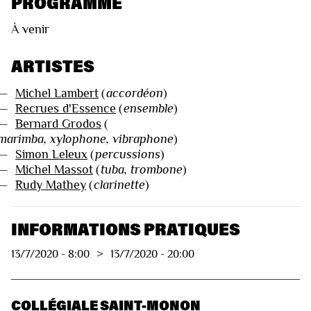
PROGRAMME
À venir
ARTISTES
—
Michel Lambert
(
accordéon
)
—
Recrues d'Essence
(
ensemble
)
—
Bernard Grodos
(
marimba, xylophone, vibraphone
)
—
Simon Leleux
(
percussions
)
—
Michel Massot
(
tuba, trombone
)
—
Rudy Mathey
(
clarinette
)
INFORMATIONS PRATIQUES
13/7/2020
-
8:00
>
13/7/2020
-
20:00
COLLÉGIALE SAINT-MONON