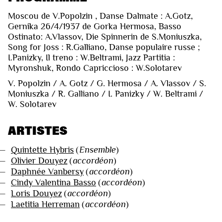
Moscou de V.Popolzin , Danse Dalmate : A.Gotz,
Gernika 26/4/1937 de Gorka Hermosa, Basso
Ostinato: A.Vlassov, Die Spinnerin de S.Moniuszka,
Song for Joss : R.Galliano, Danse populaire russe ;
I.Panizky, Il treno : W.Beltrami, Jazz Partitia :
Myronshuk, Rondo Capriccioso : W.Solotarev
V. Popolzin / A. Gotz / G. Hermosa / A. Vlassov / S.
Moniuszka / R. Galliano / I. Panizky / W. Beltrami /
W. Solotarev
ARTISTES
—
Quintette Hybris
(
Ensemble
)
—
Olivier Douyez
(
accordéon
)
—
Daphnée Vanbersy
(
accordéon
)
—
Cindy Valentina Basso
(
accordéon
)
—
Loris Douyez
(
accordéon
)
—
Laetitia Herreman
(
accordéon
)