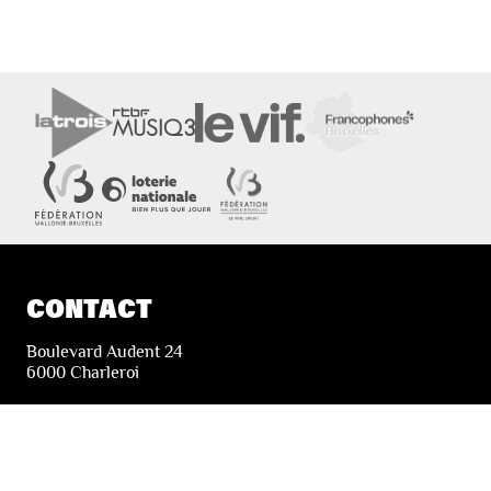
CONTACT
Boulevard Audent 24
6000 Charleroi
+32 71 51 78 00
i
nfo@lesfestivalsdewallonie.be