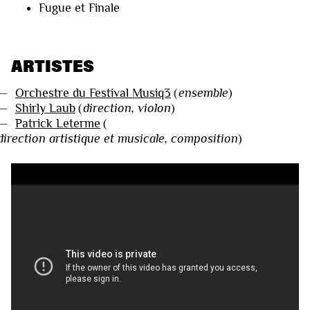
Fugue et Finale
ARTISTES
—
Orchestre du Festival Musiq3
(
ensemble
)
—
Shirly Laub
(
direction, violon
)
—
Patrick Leterme
(
direction artistique et musicale, composition
)
VIDÉOS