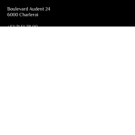
Boulevard Audent 24
6000 Charleroi
+32 71 51 78 00
i
nfo@lesfestivalsdewallonie.be
PRATIQUE
Billetterie
Accessibilité
Tickets solidaires
LES FESTIVALS