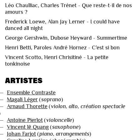
Léo Chaulliac, Charles Trénet - Que reste-t-il de nos
amours ?
Frederick Loewe, Alan Jay Lerner - I could have
danced all night
George Gershwin, Dubose Heyward - Summertime
Henri Betti, Paroles André Hornez - C’est si bon
Vincent Scotto, Henri Chrisitiné - La petite
tonkinoise
ARTISTES
—
Ensemble Contraste
—
Magali Léger
(
soprano
)
—
Arnaud Thorette
(
violon, alto, création spectacle
—
Antoine Pierlot
(
violoncelle
)
—
Vincent lê Quang
(
saxophone
)
—
Johan Farjot
(
piano, arrangements
)