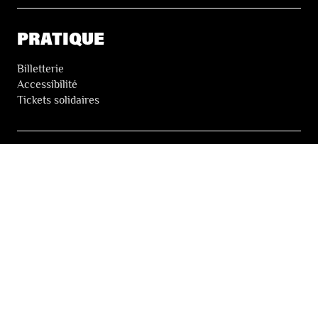
PRATIQUE
Billetterie
Accessibilité
Tickets solidaires
LES FESTIVALS
À propos
Nos partenaires
Presse
Nos archives
LA NEWSLETTER DES FESTIVALS