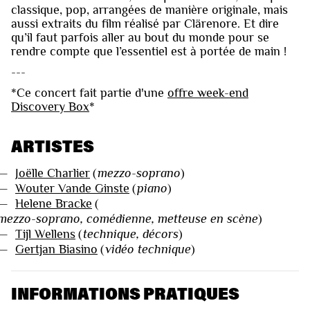
classique, pop, arrangées de manière originale, mais
aussi extraits du film réalisé par Clärenore. Et dire
qu’il faut parfois aller au bout du monde pour se
rendre compte que l’essentiel est à portée de main !
---
*Ce concert fait partie d'une
offre week-end
Discovery Box
*
ARTISTES
—
Joëlle Charlier
(
mezzo-soprano
)
—
Wouter Vande Ginste
(
piano
)
—
Helene Bracke
(
mezzo-soprano, comédienne, metteuse en scène
)
—
Tijl Wellens
(
technique, décors
)
—
Gertjan Biasino
(
vidéo technique
)
INFORMATIONS PRATIQUES