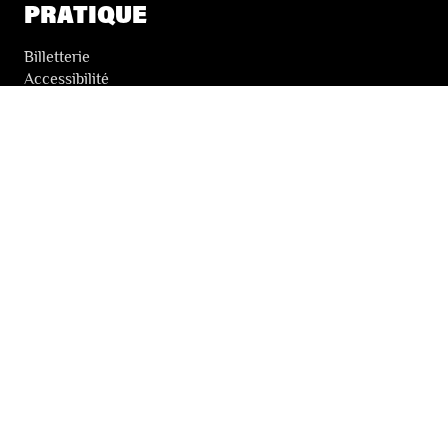
PRATIQUE
Billetterie
Accessibilité
Tickets solidaires
LES FESTIVALS
À propos
Nos partenaires
Presse
Nos archives
LA NEWSLETTER DES FESTIVALS