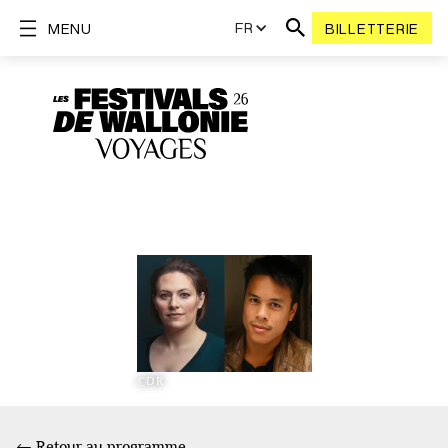
FR
MENU
BILLETTERIE
©DR
← Retour au programme