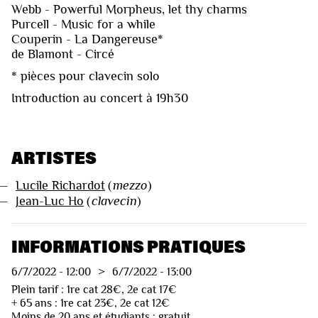
Webb - Powerful Morpheus, let thy charms
Purcell - Music for a while
Couperin - La Dangereuse*
de Blamont - Circé
* pièces pour clavecin solo
Introduction au concert à 19h30
ARTISTES
—
Lucile Richardot
(
mezzo
)
—
Jean-Luc Ho
(
clavecin
)
INFORMATIONS PRATIQUES
6/7/2022
-
12:00
>
6/7/2022
-
13:00
Plein tarif : 1re cat 28€, 2e cat 17€
+ 65 ans : 1re cat 23€, 2e cat 12€
Moins de 20 ans et étudiants : gratuit