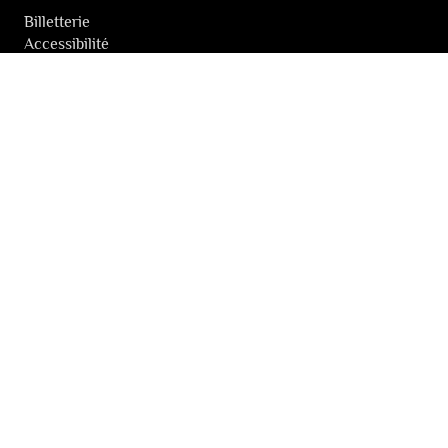
Billetterie
Accessibilité
Tickets solidaires
LES FESTIVALS
À propos
Nos partenaires
Presse
Nos archives
LA NEWSLETTER DES FESTIVALS