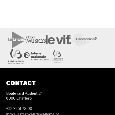
CONTACT
Boulevard Audent 24
6000 Charleroi
+32 71 51 78 00
i
nfo@lesfestivalsdewallonie.be