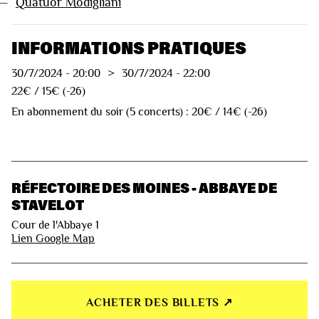
—
Quatuor Modigliani
INFORMATIONS PRATIQUES
30/7/2024
-
20:00
>
30/7/2024
-
22:00
22€ / 15€ (-26)
En abonnement du soir (5 concerts) : 20€ / 14€ (-26)
RÉFECTOIRE DES MOINES - ABBAYE DE
STAVELOT
Cour de l'Abbaye 1
Lien Google Map
ACHETER DES BILLETS ↗︎