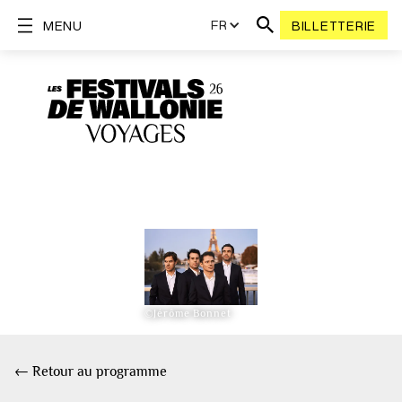
FR
MENU
BILLETTERIE
©Jérôme Bonnet
← Retour au programme