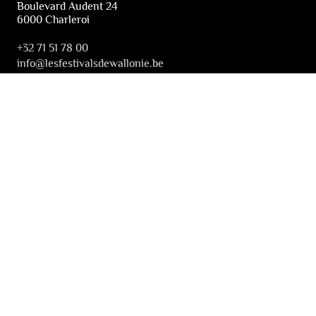
Boulevard Audent 24
6000 Charleroi
+32 71 51 78 00
i
nfo@lesfestivalsdewallonie.be
PRATIQUE
Billetterie
Accessibilité
Tickets solidaires
LES FESTIVALS
À propos