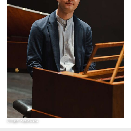
©Ligia Poplawska