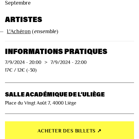
Septembre
ARTISTES
—
L'Achéron
(
ensemble
)
INFORMATIONS PRATIQUES
7/9/2024
-
20:00
>
7/9/2024
-
22:00
17€ / 12€ (-30)
SALLE ACADÉMIQUE DE L’ULIÈGE
Place du Vingt Août 7, 4000 Liège
ACHETER DES BILLETS ↗︎