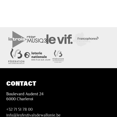
CONTACT
Boulevard Audent 24
6000 Charleroi
+32 71 51 78 00
i
nfo@lesfestivalsdewallonie.be