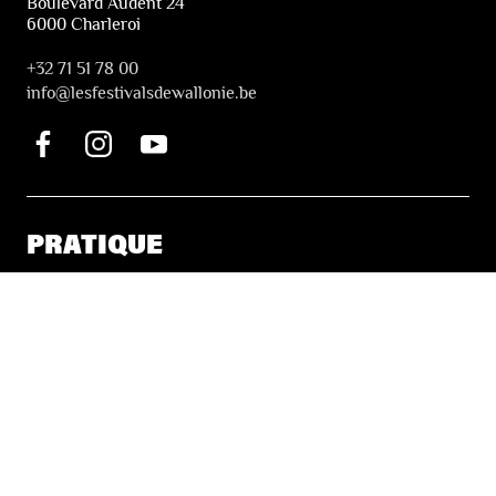
Boulevard Audent 24
6000 Charleroi
+32 71 51 78 00
i
nfo@lesfestivalsdewallonie.be
PRATIQUE
Billetterie
Accessibilité
Tickets solidaires
LES FESTIVALS
À propos