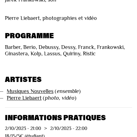
Pierre Liebaert, photographies et vidéo
PROGRAMME
Barber, Berio, Debussy, Dessy, Franck, Frankowski,
Ginastera, Kolp, Lassus, Quiriny, Ristic
ARTISTES
—
Musiques Nouvelles
(
ensemble
)
—
Pierre Liebaert
(
photo, vidéo
)
INFORMATIONS PRATIQUES
2/10/2023
-
21:00
>
2/10/2023
-
22:00
18/15/5€ (étudiant)