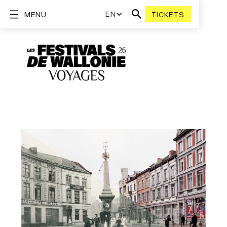
EN
MENU
TICKETS