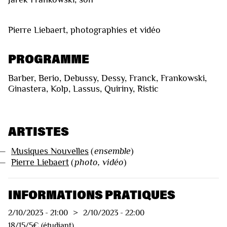
Pierre Liebaert, photographies et vidéo
PROGRAMME
Barber, Berio, Debussy, Dessy, Franck, Frankowski,
Ginastera, Kolp, Lassus, Quiriny, Ristic
ARTISTES
—
Musiques Nouvelles
(
ensemble
)
—
Pierre Liebaert
(
photo, vidéo
)
INFORMATIONS PRATIQUES
2/10/2023
-
21:00
>
2/10/2023
-
22:00
18/15/5€ (étudiant)