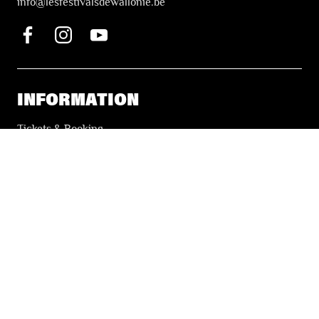
i
nfo@lesfestivalsdewallonie.be
INFORMATION
Tickets & Booking
Accessibility
Solidarity Tickets
LES FESTIVALS
About
Our partners
Press
Our archives