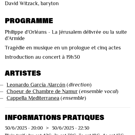
David Witzack, baryton
PROGRAMME
Philippe d’Orléans - La Jérusalem délivrée ou la suite
d’Armide
Tragédie en musique en un prologue et cinq actes
Introduction au concert à 19h30
ARTISTES
—
Leonardo García Alarcón
(
direction
)
—
Choeur de Chambre de Namur
(
ensemble vocal
)
—
Cappella Mediterranea
(
ensemble
)
INFORMATIONS PRATIQUES
30/6/2023
-
20:00
>
30/6/2023
-
22:30