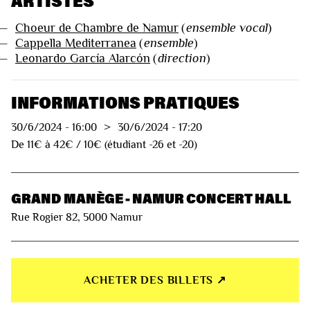
ARTISTES
—
Choeur de Chambre de Namur
(
ensemble vocal
)
—
Cappella Mediterranea
(
ensemble
)
—
Leonardo García Alarcón
(
direction
)
INFORMATIONS PRATIQUES
30/6/2024
-
16:00
>
30/6/2024
-
17:20
De 11€ à 42€ / 10€ (étudiant -26 et -20)
GRAND MANÈGE - NAMUR CONCERT HALL
Rue Rogier 82, 5000 Namur
ACHETER DES BILLETS ↗︎