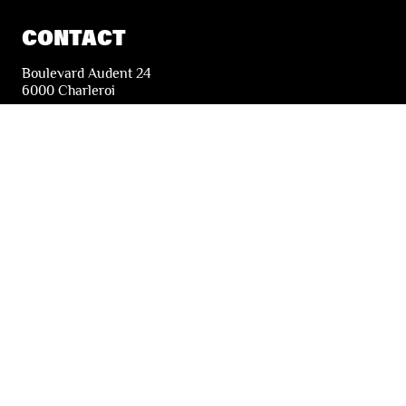
CONTACT
Boulevard Audent 24
6000 Charleroi
+32 71 51 78 00
i
nfo@lesfestivalsdewallonie.be
PRATIQUE
Billetterie
Accessibilité
Tickets solidaires