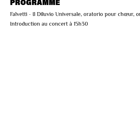
PROGRAMME
Falvetti - Il Diluvio Universale, oratorio pour chœur, o
Introduction au concert à 15h30
ARTISTES
—
Choeur de Chambre de Namur
(
ensemble vocal
)
—
—
Leonardo García Alarcón
(
direction
)
EVÈNEMENTS LIÉS
Pas de résultat pour votre sélection.