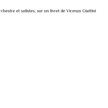
rchestre et solistes, sur un livret de Vicenzo Giattini
Cappella Mediterranea
(
ensemble
)