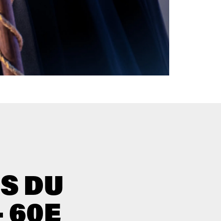
NS DU
 60E