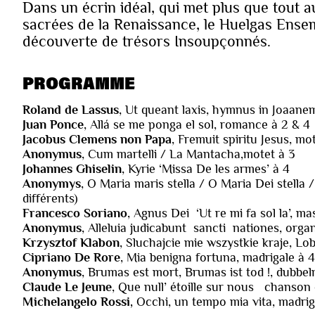
Dans un écrin idéal, qui met plus que tout 
sacrées de la Renaissance, le Huelgas Ense
découverte de trésors Insoupçonnés.
PROGRAMME
Roland de Lassus
, Ut queant laxis, hymnus in Joaane
Juan Ponce
, Allá se me ponga el sol, romance à 2 & 4
Jacobus Clemens non Papa
, Fremuit spiritu Jesus, m
Anonymus
, Cum martelli / La Mantacha,motet à 3
Johannes Ghiselin
, Kyrie ‘Missa De les armes’ à 4
Anonymys
, O Maria maris stella / O Maria Dei stella /
différents)
Francesco Soriano
, Agnus Dei ‘Ut re mi fa sol la’, m
Anonymus
, Alleluia judicabunt sancti nationes, org
Krzysztof Klabon
, Sluchajcie mie wszystkie kraje, Lo
Cipriano De Rore
, Mia benigna fortuna, madrigale à 4
Anonymus
, Brumas est mort, Brumas ist tod !, dubbel
Claude Le Jeune
, Que null’ étoille sur nous chanson 
Michelangelo Rossi,
Occhi, un tempo mia vita, madrig