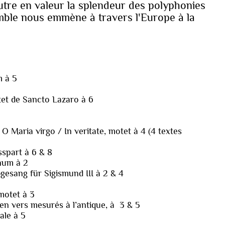
autre en valeur la splendeur des polyphonies
mble nous emmène à travers l'Europe à la
m à 5
otet de Sancto Lazaro à 6
 O Maria virgo / In veritate, motet à 4 (4 textes
asspart à 6 & 8
anum à 2
bgesang für Sigismund III à 2 & 4
motet à 3
en vers mesurés à l’antique, à 3 & 5
ale à 5