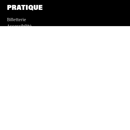
PRATIQUE
Billetterie
Accessibilité
Tickets solidaires
LES FESTIVALS
À propos
Nos partenaires
Presse
Nos archives
LA NEWSLETTER DES FESTIVALS