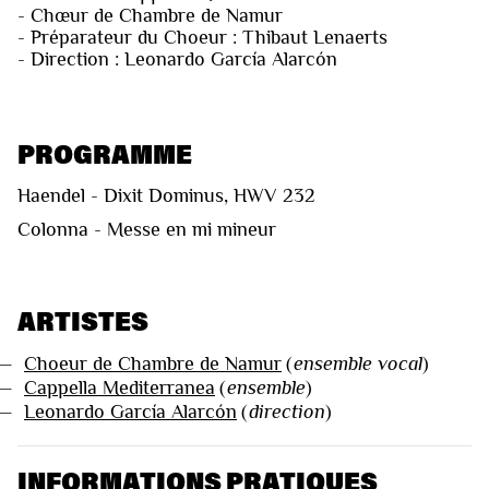
- Chœur de Chambre de Namur
- Préparateur du Choeur : Thibaut Lenaerts
- Direction : Leonardo García Alarcón
PROGRAMME
Haendel - Dixit Dominus, HWV 232
Colonna - Messe en mi mineur
ARTISTES
—
Choeur de Chambre de Namur
(
ensemble vocal
)
—
Cappella Mediterranea
(
ensemble
)
—
Leonardo García Alarcón
(
direction
)
INFORMATIONS PRATIQUES