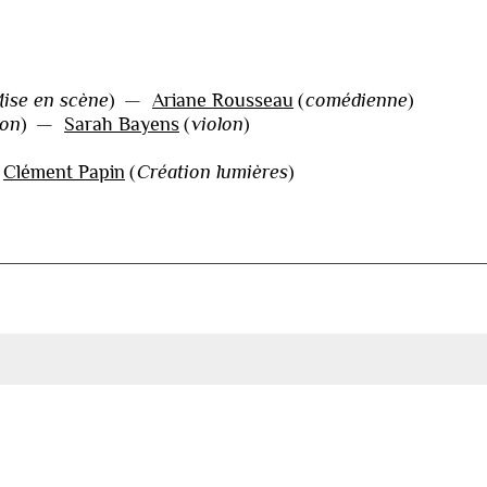
ise en scène
)
—
Ariane Rousseau
(
comédienne
)
lon
)
—
Sarah Bayens
(
violon
)
—
Clément Papin
(
Création lumières
)