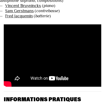
saxophone soprano, compositions
)
—
Vincent Bruyninckx
(
piano
)
—
Sam Gerstmans
(
contrebasse
)
—
Fred Jacquemin
(
batterie
)
VIDÉOS
INFORMATIONS PRATIQUES