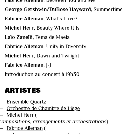
George Gershwin/DuBose Hayward
, Summertime
Fabrice Alleman
, What's Love?
Michel Herr
, Beauty Where It Is
Lalo Zanelli
, Tema de Maela
Fabrice Alleman
, Unity in Diversity
Michel Herr
, Dawn and Twilight
Fabrice Alleman
, J-J
Introduction au concert à 19h30
ARTISTES
—
Ensemble Quartz
—
Orchestre de Chambre de Liège
—
Michel Herr
(
compositions, arrangements et orchestrations
)
—
Fabrice Alleman
(