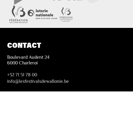
CONTACT
Boulevard Audent 24
6000 Charleroi
+32 71 51 78 00
i
nfo@lesfestivalsdewallonie.be
PRATIQUE