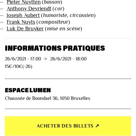
—
Pieter Nuytten
(
basson
)
—
Anthony Devriendt
(
cor
)
—
Joseph Aubert
(
humoriste, circassien
)
—
Frank Nuyts
(
compositeur
)
—
Luk De Bruyker
(
mise en scène
)
INFORMATIONS PRATIQUES
26/6/2021
-
17:00
>
26/6/2021
-
18:00
15€/10€(-26)
ESPACE LUMEN
Chaussée de Boondael 36, 1050 Bruxelles
ACHETER DES BILLETS ↗︎