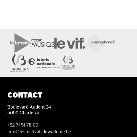
CONTACT
Boulevard Audent 24
6000 Charleroi
+32 71 51 78 00
i
nfo@lesfestivalsdewallonie.be