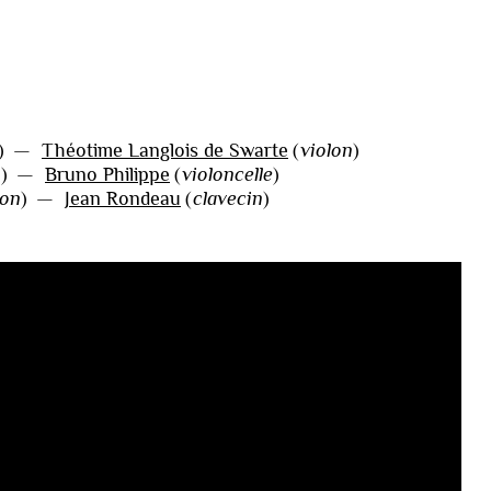
)
—
Théotime Langlois de Swarte
(
violon
)
o
)
—
Bruno Philippe
(
violoncelle
)
son
)
—
Jean Rondeau
(
clavecin
)