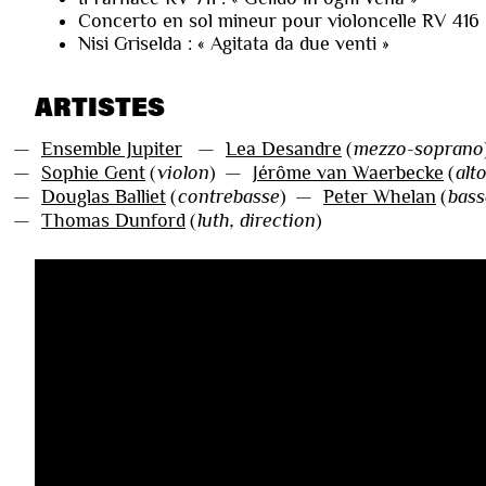
Concerto en sol mineur pour violoncelle RV 416
Nisi Griselda : « Agitata da due venti »
ARTISTES
—
Ensemble Jupiter
—
Lea Desandre
(
mezzo-soprano
—
Sophie Gent
(
violon
)
—
Jérôme van Waerbecke
(
alt
—
Douglas Balliet
(
contrebasse
)
—
Peter Whelan
(
bas
—
Thomas Dunford
(
luth, direction
)
VIDÉOS