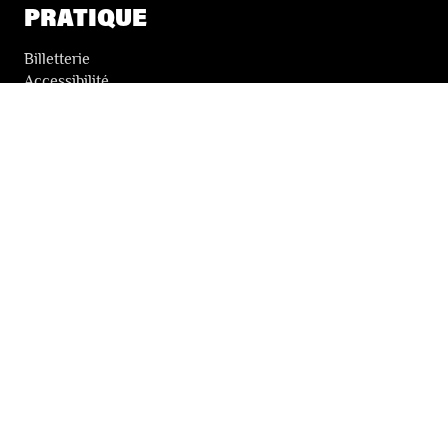
PRATIQUE
Billetterie
Accessibilité
Tickets solidaires
LES FESTIVALS
À propos
Nos partenaires
Presse
Nos archives
LA NEWSLETTER DES FESTIVALS