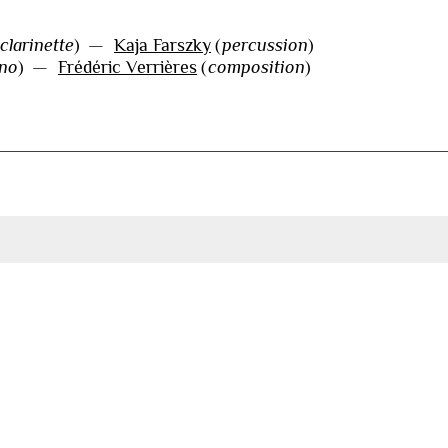
clarinette
)
—
Kaja Farszky
(
percussion
)
ano
)
—
Frédéric Verrières
(
composition
)