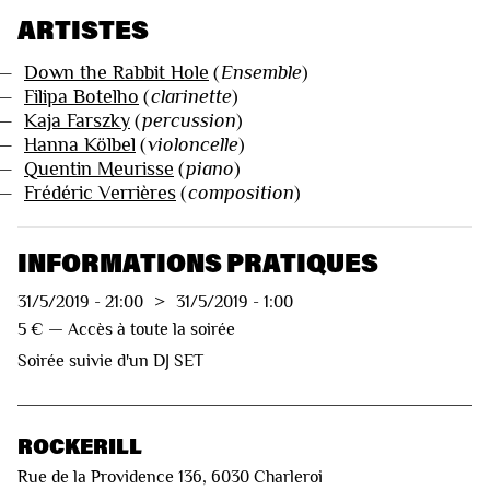
ARTISTES
—
Down the Rabbit Hole
(
Ensemble
)
—
Filipa Botelho
(
clarinette
)
—
Kaja Farszky
(
percussion
)
—
Hanna Kölbel
(
violoncelle
)
—
Quentin Meurisse
(
piano
)
—
Frédéric Verrières
(
composition
)
INFORMATIONS PRATIQUES
31/5/2019
-
21:00
>
31/5/2019
-
1:00
5 € — Accès à toute la soirée
Soirée suivie d'un DJ SET
ROCKERILL
Rue de la Providence 136, 6030 Charleroi