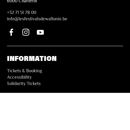
6000 Charleroi
+32 71 51 78 00
i
nfo@lesfestivalsdewallonie.be
INFORMATION
Tickets & Booking
Accessibility
Solidarity Tickets
LES FESTIVALS
About
Our partners