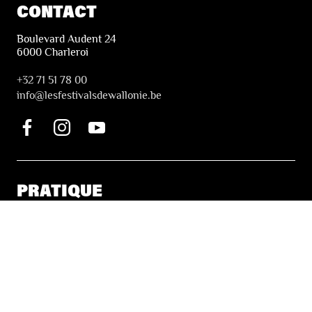
CONTACT
Boulevard Audent 24
6000 Charleroi
+32 71 51 78 00
i
nfo@lesfestivalsdewallonie.be
PRATIQUE
Billetterie
Accessibilité
Tickets solidaires
LES FESTIVALS