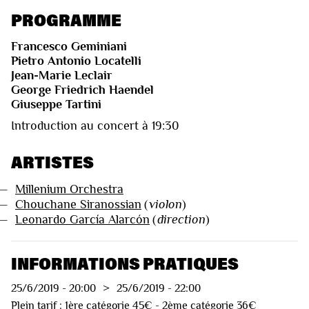
PROGRAMME
Francesco Geminiani
Pietro Antonio Locatelli
Jean-Marie Leclair
George Friedrich Haendel
Giuseppe Tartini
Introduction au concert à 19:30
ARTISTES
—
Millenium Orchestra
—
Chouchane Siranossian
(
violon
)
—
Leonardo García Alarcón
(
direction
)
INFORMATIONS PRATIQUES
25/6/2019
-
20:00
>
25/6/2019
-
22:00
Plein tarif : 1ère catégorie 45€ - 2ème catégorie 36€