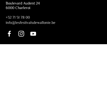
Boulevard Audent 24
6000 Charleroi
+32 71 51 78 00
i
nfo@lesfestivalsdewallonie.be
PRATIQUE
Billetterie
Accessibilité
Tickets solidaires
LES FESTIVALS
À propos