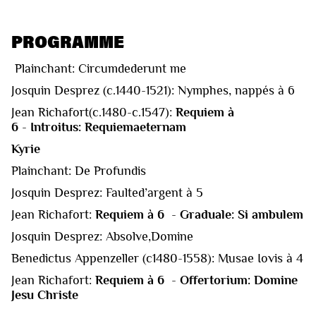
PROGRAMME
Plainchant: Circumdederunt me
Josquin Desprez (c.1440-1521): Nymphes, nappés à 6
Jean Richafort(c.1480-c.1547):
Requiem à
6
-
Introitus: Requiemaeternam
Kyrie
Plainchant: De Profundis
Josquin Desprez: Faulted’argent à 5
Jean Richafort:
Requiem à 6
-
Graduale: Si ambulem
Josquin Desprez: Absolve,Domine
Benedictus Appenzeller (c1480-1558): Musae Iovis à 4
Jean Richafort:
Requiem à 6
-
Offertorium: Domine
Jesu Christe