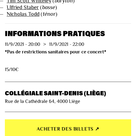
—
Tim Scott Whiteley
(
baryton
)
—
Ulfried Staber
(
basse
)
—
Nicholas Todd
(
ténor
)
INFORMATIONS PRATIQUES
11/9/2021
-
20:00
>
11/9/2021
-
22:00
*Pas de restrictions sanitaires pour ce concert*
15/10€
COLLÉGIALE SAINT-DENIS (LIÈGE)
Rue de la Cathédrale 64, 4000 Liège
ACHETER DES BILLETS ↗︎