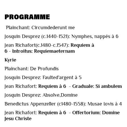
PROGRAMME
Plainchant: Circumdederunt me
Josquin Desprez (c.1440-1521): Nymphes, nappés à 6
Jean Richafort(c.1480-c.1547):
Requiem à
6
-
Introitus: Requiemaeternam
Kyrie
Plainchant: De Profundis
Josquin Desprez: Faulted’argent à 5
Jean Richafort:
Requiem à 6
-
Graduale: Si ambulem
Josquin Desprez: Absolve,Domine
Benedictus Appenzeller (c1480-1558): Musae Iovis à 4
Jean Richafort:
Requiem à 6
-
Offertorium: Domine
Jesu Christe