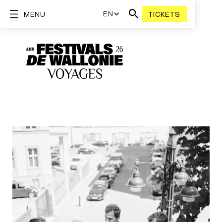
EN
MENU
TICKETS