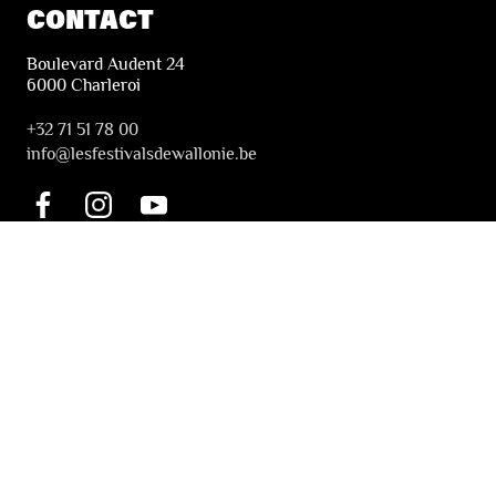
CONTACT
Boulevard Audent 24
6000 Charleroi
+32 71 51 78 00
i
nfo@lesfestivalsdewallonie.be
INFORMATION
Tickets & Booking
Accessibility
Solidarity Tickets
LES FESTIVALS