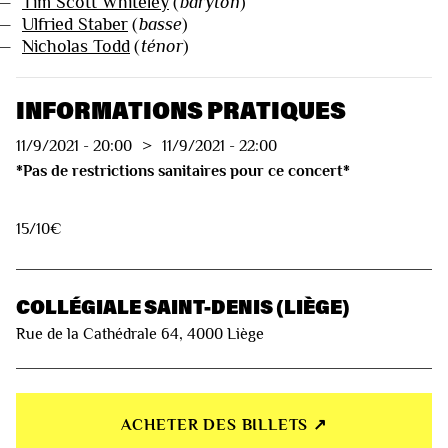
—
Tim Scott Whiteley
(
baryton
)
—
Ulfried Staber
(
basse
)
—
Nicholas Todd
(
ténor
)
INFORMATIONS PRATIQUES
11/9/2021
-
20:00
>
11/9/2021
-
22:00
*Pas de restrictions sanitaires pour ce concert*
15/10€
COLLÉGIALE SAINT-DENIS (LIÈGE)
Rue de la Cathédrale 64, 4000 Liège
ACHETER DES BILLETS ↗︎