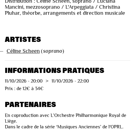
Distribution : Céline Scheen, soprano / Luciana
Mancini, mezzosoprano / L'Arpeggiata / Christina
Pluhar, théorbe, arrangements et direction musicale
ARTISTES
—
Céline Scheen
(
soprano
)
INFORMATIONS PRATIQUES
11/10/2026
-
20:00
>
11/10/2026
-
22:00
Prix : de 12€ à 34€
PARTENAIRES
En coproduction avec L’Orchestre Philharmonique Royal de
Liège.
Dans le cadre de la série ‘Musiques Anciennes’ de l'OPRL.