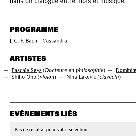
dans un dialogue entre mots et musique.
PROGRAMME
J. C. F. Bach - Cassandra
ARTISTES
—
Pascale Seys
(
Docteure en philosophie
)
—
Dominiq
—
Shiho Ono
(
violon
)
—
Nina Lakevic
(
clavecin
)
EVÈNEMENTS LIÉS
Pas de résultat pour votre sélection.