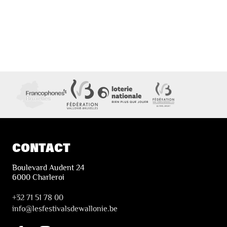
CONTACT
Boulevard Audent 24
6000 Charleroi
+32 71 51 78 00
i
nfo@lesfestivalsdewallonie.be