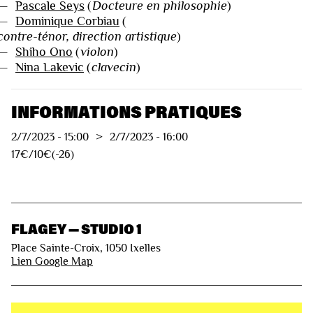
—
Pascale Seys
(
Docteure en philosophie
)
—
Dominique Corbiau
(
contre-ténor, direction artistique
)
—
Shiho Ono
(
violon
)
—
Nina Lakevic
(
clavecin
)
INFORMATIONS PRATIQUES
2/7/2023
-
15:00
>
2/7/2023
-
16:00
17€/10€(-26)
FLAGEY — STUDIO 1
Place Sainte-Croix, 1050 Ixelles
Lien Google Map