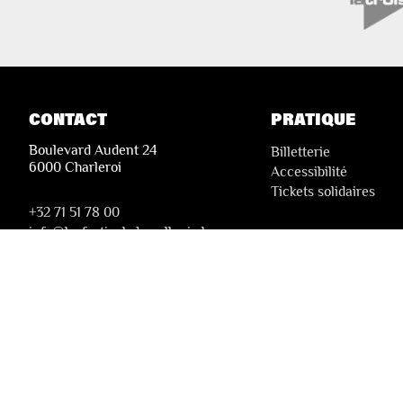
CONTACT
PRATIQUE
Boulevard Audent 24
Billetterie
6000 Charleroi
Accessibilité
Tickets solidaires
+32 71 51 78 00
i
nfo@lesfestivalsdewallonie.be