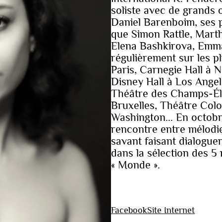
soliste avec de grands 
Daniel Barenboim, ses 
que Simon Rattle, Marth
Elena Bashkirova, Emman
régulièrement sur les p
Paris, Carnegie Hall à 
Disney Hall à Los Ange
Théâtre des Champs-Ély
Bruxelles, Théâtre Col
Washington... En octob
rencontre entre mélodie
savant faisant dialoguer
dans la sélection des 5
« Monde ».
Facebook
Site Internet