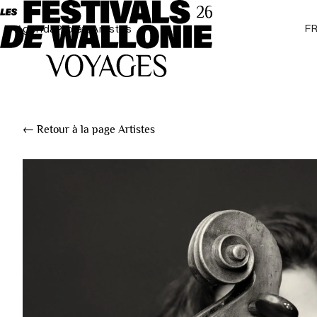
F
Agenda
Projets
Artistes
← Retour à la page Artistes