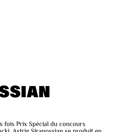
SSIAN
rs fois Prix Spécial du concours
cki, Astrig Siranossian se produit en