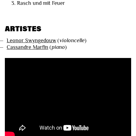
Rasch und mit Feuer
ARTISTES
—
Leonor Swyngedouw
(
violoncelle
)
—
Cassandre Marfin
(
piano
)
VIDÉOS