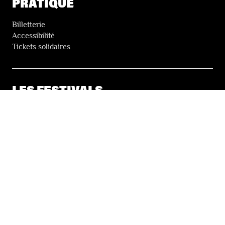
PRATIQUE
Billetterie
Accessibilité
Tickets solidaires
LES FESTIVALS
À propos
Nos partenaires
Presse
Nos archives
LA NEWSLETTER DES FESTIVALS