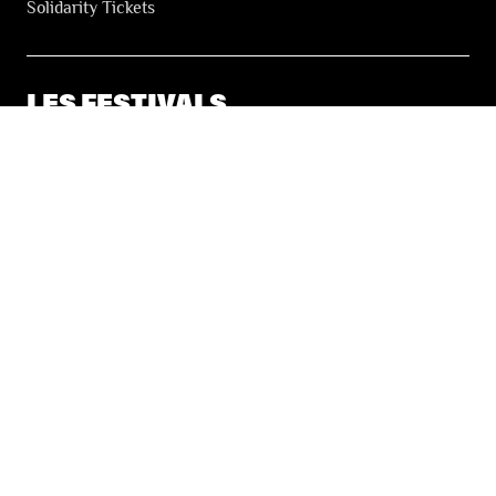
Solidarity Tickets
LES FESTIVALS
About
Our partners
Press
Our archives
THE FESTIVALS NEWSLETTER