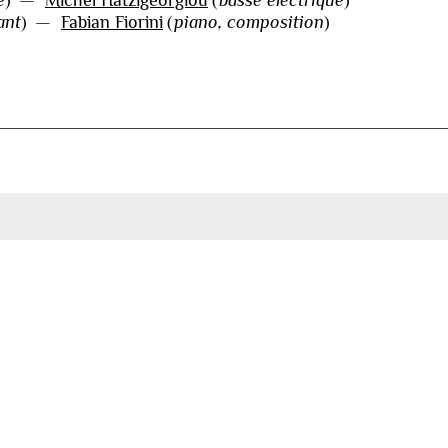
ant
)
—
Fabian Fiorini
(
piano, composition
)