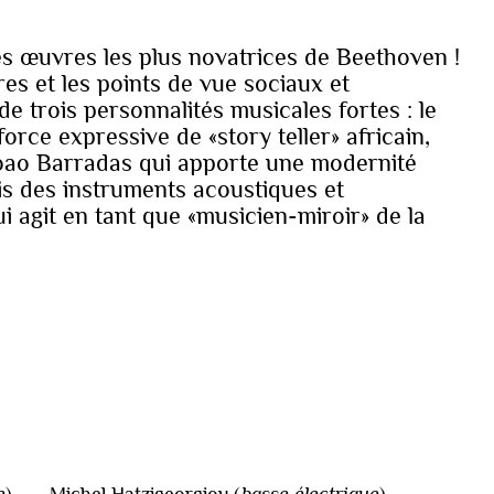
es œuvres les plus novatrices de Beethoven !
res et les points de vue sociaux et
 de trois personnalités musicales fortes : le
rce expressive de «story teller» africain,
 Joao Barradas qui apporte une modernité
ois des instruments acoustiques et
ui agit en tant que «musicien-miroir» de la
e
)
—
Michel Hatzigeorgiou
(
basse électrique
)