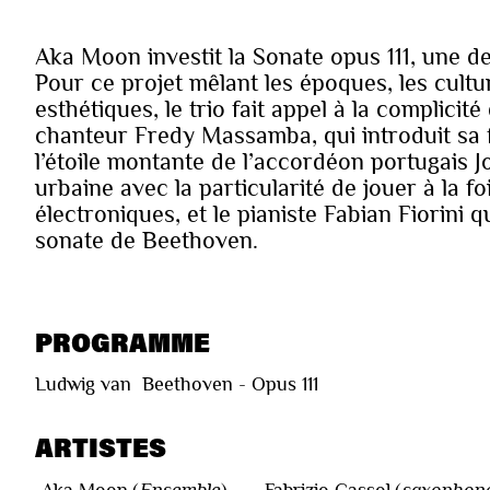
Aka Moon investit la Sonate opus 111, une d
Pour ce projet mêlant les époques, les cultu
esthétiques, le trio fait appel à la complicité
chanteur Fredy Massamba, qui introduit sa fo
l’étoile montante de l’accordéon portugais
urbaine avec la particularité de jouer à la f
électroniques, et le pianiste Fabian Fiorini q
sonate de Beethoven.
PROGRAMME
Ludwig van Beethoven - Opus 111
ARTISTES
—
Aka Moon
(
Ensemble
)
—
Fabrizio Cassol
(
saxophon