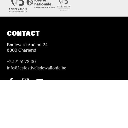
CONTACT
Boulevard Audent 24
6000 Charleroi
+32 71 51 78 00
i
nfo@lesfestivalsdewallonie.be
PRATIQUE
Billetterie
Accessibilité