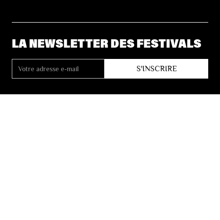
LA NEWSLETTER DES FESTIVALS
© 2026 Les Festivals de Wallonie
Conditions Générales de Vente
Vie Privée
Déclaration d’accessibilité
Site by
Coast