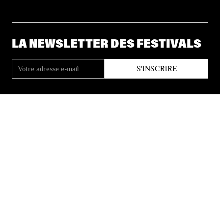
LA NEWSLETTER DES FESTIVALS
© 2026 Les Festivals de Wallonie
Conditions Générales de Vente
Vie Privée
Déclaration d’accessibilité
Site by
Coast