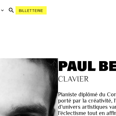
R
BILLETTERIE
PAUL B
CLAVIER
Pianiste diplômé du Con
porté par la créativité, 
d’univers artistiques va
l’éclectisme tout en affi